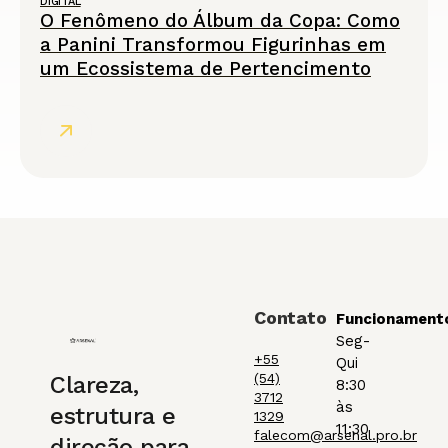
DIGITAL
O Fenômeno do Álbum da Copa: Como
a Panini Transformou Figurinhas em
um Ecossistema de Pertencimento
Contato
Funcionament
Seg-
+55
Qui
(54)
Clareza,
8:30
3712
às
estrutura e
1329
11:30
falecom@arsenal.pro.br
direção para