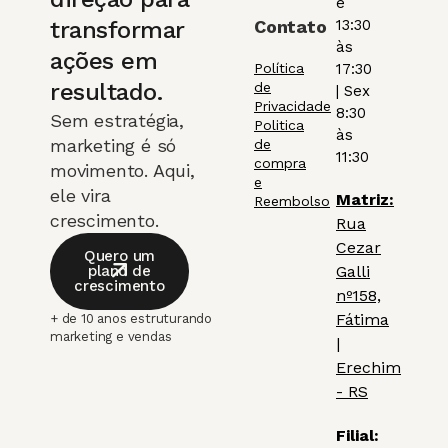
e
transformar
Contato
13:30
às
ações em
Política
17:30
resultado.
de
| Sex
Privacidade
8:30
Sem estratégia,
Politica
às
marketing é só
de
11:30
compra
movimento. Aqui,
e
ele vira
Matriz:
Reembolso
crescimento.
Rua
Cezar
Quero um
plano de
Galli
crescimento
nº158,
Fátima
+ de 10 anos estruturando
marketing e vendas
|
Erechim
- RS
Filial: