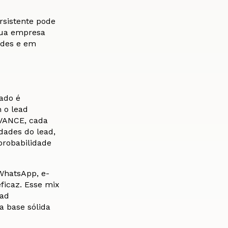
rsistente pode
sua empresa
ades e em
ado é
 o lead
AVANCE, cada
dades do lead,
probabilidade
WhatsApp, e-
ficaz. Esse mix
ead
a base sólida