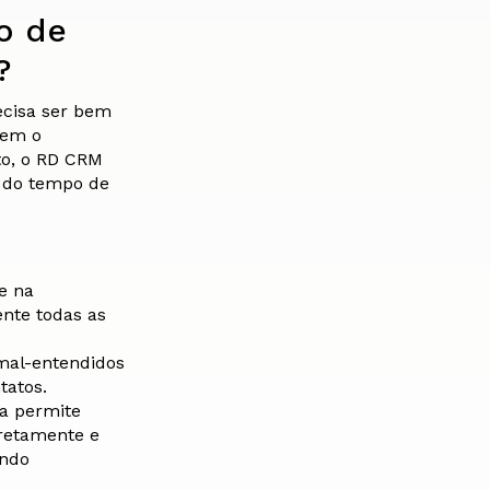
o de
?
ecisa ser bem
tem o
o, o RD CRM
 do tempo de
te na
nte todas as
e
mal-entendidos
tatos.
a permite
rretamente e
indo