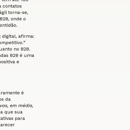
 contatos
gil torna-se,
 B2B, onde o
ontidão.
digital, afirma:
ompetitivo.”
uanto no B2B.
ndas B2B é uma
ositiva e
aramente é
os da
ivas, em média,
ica que sua
ativas para
parecer