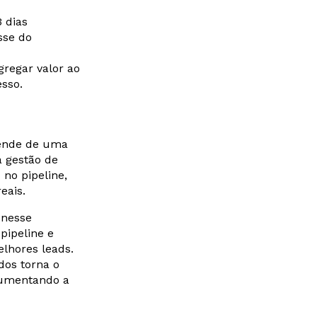
3 dias
sse do
gregar valor ao
sso.
pende de uma
a gestão de
no pipeline,
eais.
 nesse
pipeline e
elhores leads.
os torna o
 aumentando a