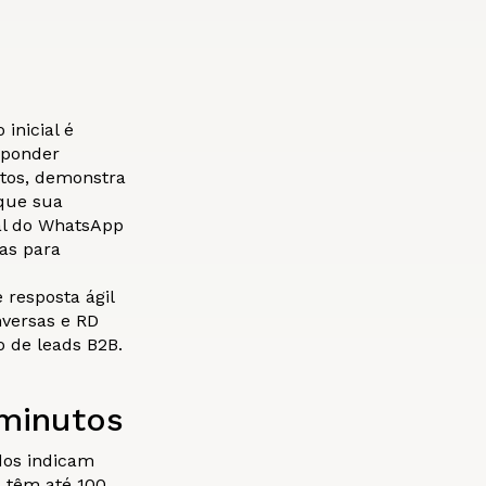
inicial é
sponder
tos, demonstra
que sua
al do WhatsApp
as para
resposta ágil
nversas e RD
 de leads B2B.
 minutos
dos indicam
s têm até 100