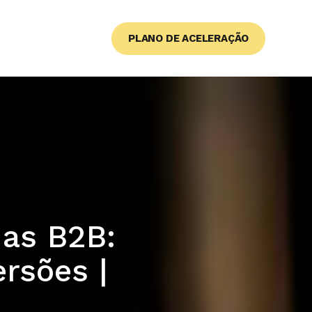
PLANO DE ACELERAÇÃO
as B2B:
rsões |