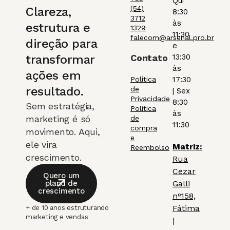
Qui
(54)
Clareza,
8:30
3712
às
estrutura e
1329
11:30
falecom@arsenal.pro.br
direção para
e
transformar
Contato
13:30
às
ações em
Política
17:30
resultado.
de
| Sex
Privacidade
8:30
Sem estratégia,
Politica
às
marketing é só
de
11:30
compra
movimento. Aqui,
e
ele vira
Matriz:
Reembolso
crescimento.
Rua
Cezar
Quero um
plano de
Galli
crescimento
nº158,
Fátima
+ de 10 anos estruturando
marketing e vendas
|