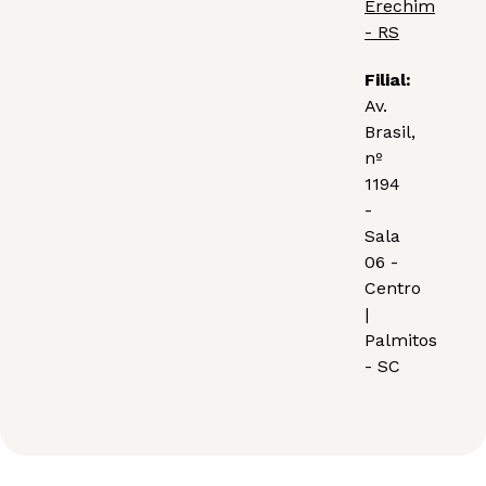
Erechim
- RS
Filial:
Av.
Brasil,
nº
1194
-
Sala
06 -
Centro
|
Palmitos
- SC