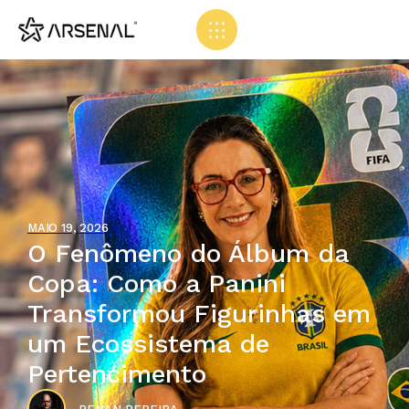
MAIO 19, 2026
O Fenômeno do Álbum da
Copa: Como a Panini
Transformou Figurinhas em
um Ecossistema de
Pertencimento